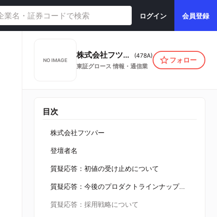
ログイン
会員登録
株式会社フツパー
(
478A
)
フォロー
NO IMAGE
東証グロース
情報・通信業
目次
株式会社フツパー
登壇者名
質疑応答：初値の受け止めについて
質疑応答：今後のプロダクトラインナップ拡充について
質疑応答：採用戦略について