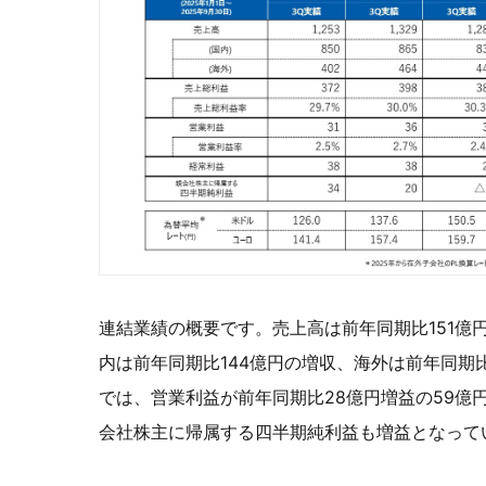
連結業績の概要です。売上高は前年同期比151億円増
内は前年同期比144億円の増収、海外は前年同期
では、営業利益が前年同期比28億円増益の59億
会社株主に帰属する四半期純利益も増益となって