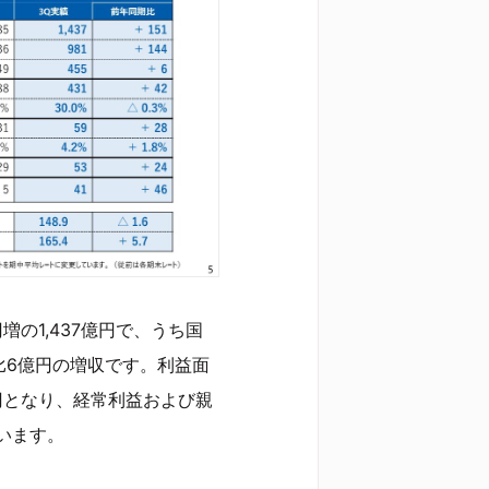
の1,437億円で、うち国
比6億円の増収です。利益面
円となり、経常利益および親
います。