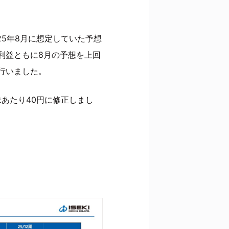
25年8月に想定していた予想
利益ともに8月の予想を上回
行いました。
株あたり40円に修正しまし