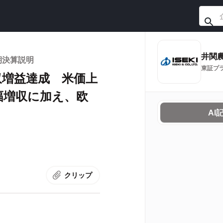
井関
期決算説明
東証プ
収増益達成 米価上
幅増収に加え、欧
AI
クリップ