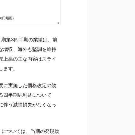
月期第3四半期の業績は、前
な増収、海外も堅調を維持
売上高の主な内容はスライ
します。
度に実施した価格改定の効
る四半期純利益について
に伴う減損損失がなくなっ
」については、当期の発現効