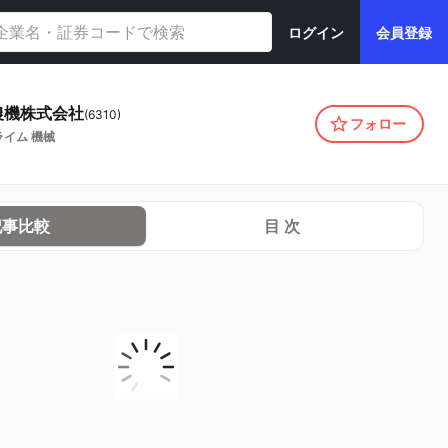
ログイン
会員登録
農機株式会社
(
6310
)
フォロー
ライム
機械
記事比較
目 次