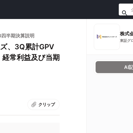
株式
第3四半期決算説明
東証グ
ズ、3Q累計GPV
新 経常利益及び当期
AI
クリップ