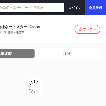
ログイン
会員登録
会社ネットスターズ
(
5590
)
フォロー
ロース
情報・通信業
記事比較
目 次