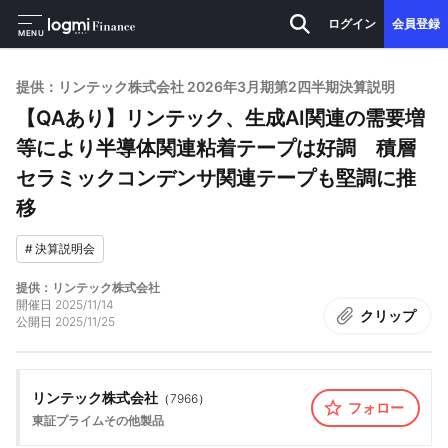
ログイン
会員登録
MENU
提供：リンテック株式会社 2026年3月期第2四半期決算説明
【QAあり】リンテック、生成AI関連の需要増
等により半導体関連粘着テープは好調 積層
セラミックコンデンサ関連テープも堅調に推
移
#
決算説明会
提供：リンテック株式会社
開催日
2025/11/14
クリップ
公開日
2025/11/25
リンテック株式会社
（
7966
）
フォロー
東証プライム
その他製品