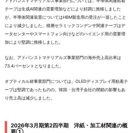
アドバンストマテリアルズ事業部門については、半導体関連粘着
テープは生成AI関連の需要増加などにより好調に推移しました
が、半導体関連装置についてはHBM製造用の受注が一巡したこと
により減少しました。積層セラミックコンデンサ関連テープはデ
ータセンターやスマートフォン向けなどのハイエンド用の需要増
加により堅調に推移しました。
なお、アドバンストマテリアルズ事業部門の海外売上高比率は
73.4パーセントとなりました。
オプティカル材事業部門については、OLEDディスプレイ用粘着テ
ープは堅調であったものの、韓国・台湾子会社の閉鎖の影響もあ
り売上高は減少しました。
2026年3月期第2四半期 洋紙・加工材関連の概
要①