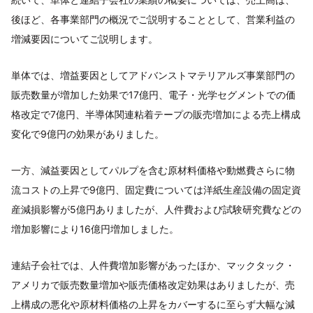
後ほど、各事業部門の概況でご説明することとして、営業利益の
増減要因についてご説明します。
単体では、増益要因としてアドバンストマテリアルズ事業部門の
販売数量が増加した効果で17億円、電子・光学セグメントでの価
格改定で7億円、半導体関連粘着テープの販売増加による売上構成
変化で9億円の効果がありました。
一方、減益要因としてパルプを含む原材料価格や動燃費さらに物
流コストの上昇で9億円、固定費については洋紙生産設備の固定資
産減損影響が5億円ありましたが、人件費および試験研究費などの
増加影響により16億円増加しました。
連結子会社では、人件費増加影響があったほか、マックタック・
アメリカで販売数量増加や販売価格改定効果はありましたが、売
上構成の悪化や原材料価格の上昇をカバーするに至らず大幅な減