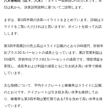
八木智昭氏（以下、八木）
：タイミー取締役CFOの八木です。本
日は私から、決算説明資料に基づいてご説明します。
まずは、第3四半期の決算ハイライトをまとめています。詳細はス
ライドをご覧いただければと思いますが、ポイントを絞ってお話
しします。
第3四半期累計の売上高はスライド記載のとおり248億円、対前年
比プラス30.5パーセントの成長となっています。累計営業利益は
50億円、対前年比プラス82.5パーセントの成長です。増収増益を
実現し、成長率および利益の成長ともに引き続き高い水準で推移
しています。
主な指標について、平均テイクレートと稼働率はスライドに記載
のとおりです。テイクレートは引き続き高い水準を維持してお
り、稼働率も第3四半期は繁忙期である7月を含めて高い水準を保
っています。