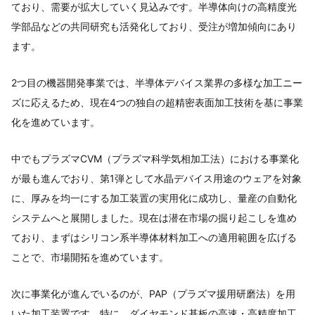
ており、需要が拡大していく見込みです。半導体向けの高精度光
学部品などの共同研究も活発化しており、受注が増加傾向にあり
ます。
2つ目の機器開発事業では、半導体デバイス業界の多様な加工ニー
ズに応えるため、現在4つの独自の超精密表面加工技術を基に事業
化を進めています。
中でもプラズマCVM（プラズマ科学気相加工法）における事業化
が最も進んでおり、第1弾として水晶デバイス用途のウェアを対象
に、厚みを均一にする加工装置の実用化に成功し、量産の自動化
システムへと展開しました。現在は潜在市場の掘り起こしを進め
ており、まずはシリコン系半導体材料加工への適用範囲を広げる
ことで、市場開拓を進めています。
次に事業化が進んでいるのが、PAP（プラズマ援用研磨法）を用
いた加工装置です。特に、ダイヤモンド基板の高速・高精度加工