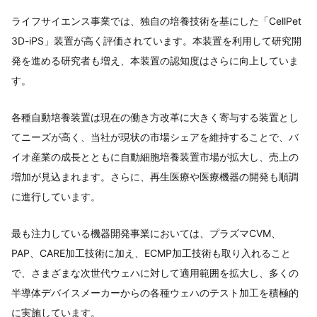
ライフサイエンス事業では、独自の培養技術を基にした「CellPet
3D-iPS」装置が高く評価されています。本装置を利用して研究開
発を進める研究者も増え、本装置の認知度はさらに向上していま
す。
各種自動培養装置は現在の働き方改革に大きく寄与する装置とし
てニーズが高く、当社が現状の市場シェアを維持することで、バ
イオ産業の成長とともに自動細胞培養装置市場が拡大し、売上の
増加が見込まれます。さらに、再生医療や医療機器の開発も順調
に進行しています。
最も注力している機器開発事業においては、プラズマCVM、
PAP、CARE加工技術に加え、ECMP加工技術も取り入れること
で、さまざまな次世代ウェハに対して適用範囲を拡大し、多くの
半導体デバイスメーカーからの各種ウェハのテスト加工を積極的
に実施しています。