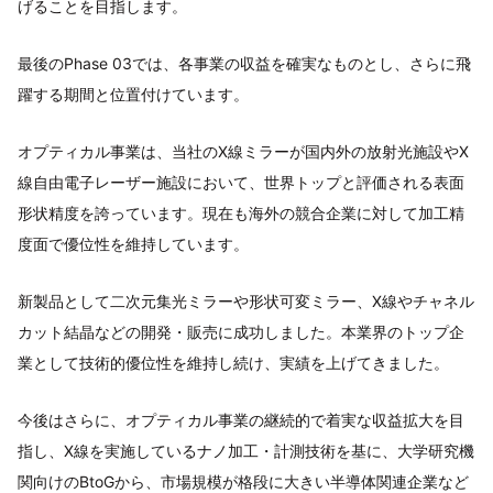
げることを目指します。
最後のPhase 03では、各事業の収益を確実なものとし、さらに飛
躍する期間と位置付けています。
オプティカル事業は、当社のX線ミラーが国内外の放射光施設やX
線自由電子レーザー施設において、世界トップと評価される表面
形状精度を誇っています。現在も海外の競合企業に対して加工精
度面で優位性を維持しています。
新製品として二次元集光ミラーや形状可変ミラー、X線やチャネル
カット結晶などの開発・販売に成功しました。本業界のトップ企
業として技術的優位性を維持し続け、実績を上げてきました。
今後はさらに、オプティカル事業の継続的で着実な収益拡大を目
指し、X線を実施しているナノ加工・計測技術を基に、大学研究機
関向けのBtoGから、市場規模が格段に大きい半導体関連企業など