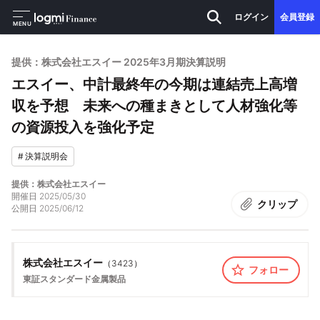
ログイン
会員登録
MENU
提供：株式会社エスイー 2025年3月期決算説明
エスイー、中計最終年の今期は連結売上高増
収を予想 未来への種まきとして人材強化等
の資源投入を強化予定
#
決算説明会
提供：株式会社エスイー
開催日
2025/05/30
クリップ
公開日
2025/06/12
株式会社エスイー
（
3423
）
フォロー
東証スタンダード
金属製品