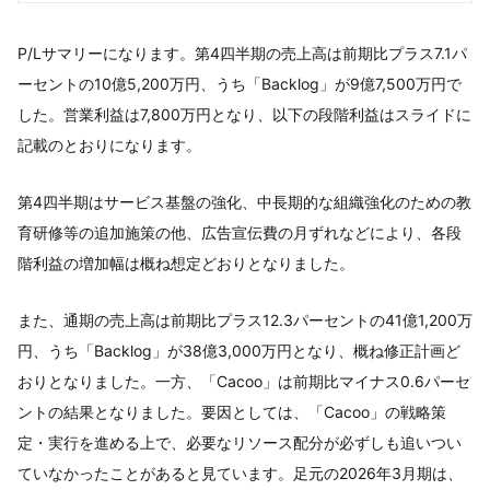
P/Lサマリーになります。第4四半期の売上高は前期比プラス7.1パ
ーセントの10億5,200万円、うち「Backlog」が9億7,500万円で
した。営業利益は7,800万円となり、以下の段階利益はスライドに
記載のとおりになります。
第4四半期はサービス基盤の強化、中長期的な組織強化のための教
育研修等の追加施策の他、広告宣伝費の月ずれなどにより、各段
階利益の増加幅は概ね想定どおりとなりました。
また、通期の売上高は前期比プラス12.3パーセントの41億1,200万
円、うち「Backlog」が38億3,000万円となり、概ね修正計画ど
おりとなりました。一方、「Cacoo」は前期比マイナス0.6パーセ
ントの結果となりました。要因としては、「Cacoo」の戦略策
定・実行を進める上で、必要なリソース配分が必ずしも追いつい
ていなかったことがあると見ています。足元の2026年3月期は、