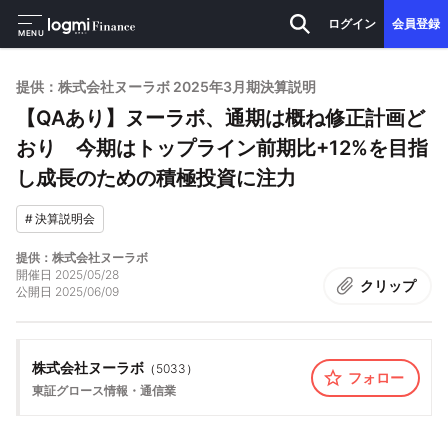
ログイン
会員登録
MENU
提供：株式会社ヌーラボ 2025年3月期決算説明
【QAあり】ヌーラボ、通期は概ね修正計画ど
おり 今期はトップライン前期比+12%を目指
し成長のための積極投資に注力
#
決算説明会
提供：株式会社ヌーラボ
開催日
2025/05/28
クリップ
公開日
2025/06/09
株式会社ヌーラボ
（
5033
）
フォロー
東証グロース
情報・通信業