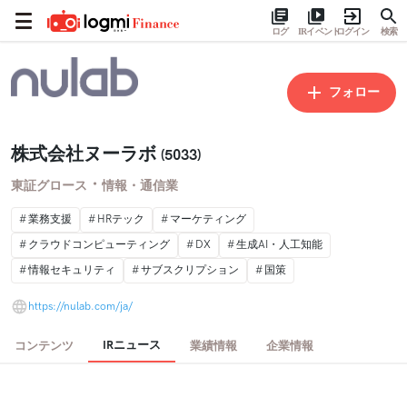
ログ
IRイベント
ログイン
検索
フォロー
株式会社ヌーラボ
(5033)
・
東証グロース
情報・通信業
業務支援
HRテック
マーケティング
クラウドコンピューティング
DX
生成AI・人工知能
情報セキュリティ
サブスクリプション
国策
https://nulab.com/ja/
IRニュース
コンテンツ
業績情報
企業情報