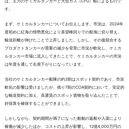
は、主力のケミカルタンカーと大型ガス（LPG）船によるもので
す。
まず、ケミカルタンカーについてお伝えします。市況は、2024年
度初めに紅海の情勢悪化により喜望峰回りでの航海に切り替え、
輸送距離が伸びたことで上昇しました。しかし、その後競合する
プロダクトタンカーが需要の減少を背景に市況が軟化し、ケミカ
ルタンカー市場に流入してきたことで、ケミカルタンカーの市況
は年度を通して右肩下がりになっています。
当社のケミカルタンカー船隊の約3割はスポット契約であり、市況
軟化の影響は受けましたが、残り7割のCOA契約において、安定的
な輸送契約に加え、高運賃のスポット貨物を取り込んだことで、
好採算を確保することができました。
しかしながら、契約期間が満了になった船舶の返船や入渠により
稼働が減少したほか、コストの上昇が影響し、12億4,000万円の