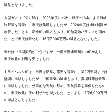
減益となりました。
大型ガス（LPG）船は、2023年度にパナマ運河の渇水による通峡
制限等を背景に、市況は暴騰しましたが、2024年度は通峡制限が
改善したことや、新造船の流入もあり、船舶需給バランスが崩れ
たことで市況は軟化し、15億7,000万円の減益となりました。
当社は中長期契約が中心ですが、一部市況連動契約の船があり、
市況軟化の影響を受けました。
ドライバルク船は、市況は活発な需要を背景に、第2四半期までは
堅調に推移しましたが、中国景気の減速もあり、夏場以降は軟調
に推移しました。効率的な運航に努め、運航採算を確保したもの
の、市況軟化に伴い利ザヤが減少したことにより、7億6,000万円
の減益となりました。