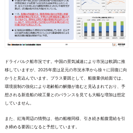
ドライバルク船市況です。中国の景気減速により市況は軟調に推
移していますが、2025年度は足元の市況水準から徐々に回復に向
かうと見込んでいます。プラス要因として、船腹量供給面では、
環境規制の強化により老齢船の解撤が進むと見込まれており、予
想される新造船の竣工量とのバランスを見ても大幅な増加は想定
していません。
また、紅海周辺の情勢は、他の船種同様、引き続き船腹需給を引
き締める要因になると予想しています。