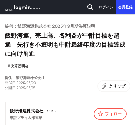
ログイン
会員登録
MENU
提供：飯野海運株式会社 2025年3月期決算説明
飯野海運、売上高、各利益が中計目標を超
過 先行き不透明も中計最終年度の目標達成
に向け前進
#
決算説明会
提供：飯野海運株式会社
開催日
2025/05/09
クリップ
公開日
2025/05/15
飯野海運株式会社
（
9119
）
フォロー
東証プライム
海運業