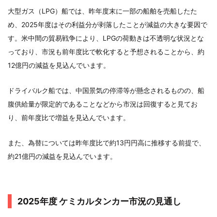
大型ガス（LPG）船では、昨年度末に一部の船舶を売船したた
め、2025年度はその利益分が剥落したことが減益の大きな要因で
す。米中間の貿易戦争により、LPGの荷動きは不透明な状況とな
っており、市況も前年度比で軟化すると予想されることから、約
12億円の減益を見込んでいます。
ドライバルク船では、中国景気の停滞等が懸念されるものの、船
腹供給量が限定的であることなどから市況は回復すると見てお
り、前年度比で増益を見込んでいます。
また、為替については昨年度比で約13円円高に推移する前提で、
約21億円の減益を見込んでいます。
2025年度 ケミカルタンカー市況の見通し