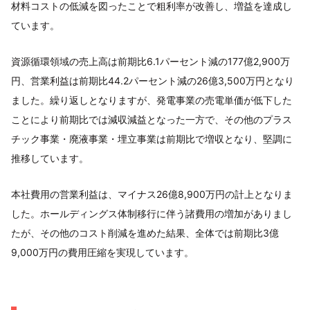
材料コストの低減を図ったことで粗利率が改善し、増益を達成し
ています。
資源循環領域の売上高は前期比6.1パーセント減の177億2,900万
円、営業利益は前期比44.2パーセント減の26億3,500万円となり
ました。繰り返しとなりますが、発電事業の売電単価が低下した
ことにより前期比では減収減益となった一方で、その他のプラス
チック事業・廃液事業・埋立事業は前期比で増収となり、堅調に
推移しています。
本社費用の営業利益は、マイナス26億8,900万円の計上となりま
した。ホールディングス体制移行に伴う諸費用の増加がありまし
たが、その他のコスト削減を進めた結果、全体では前期比3億
9,000万円の費用圧縮を実現しています。