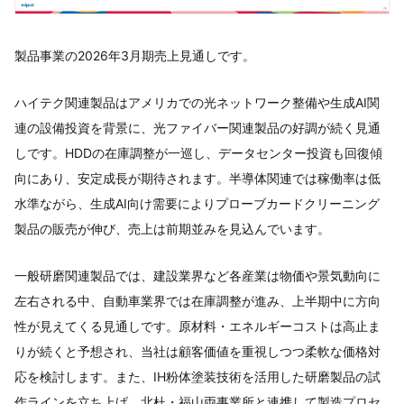
製品事業の2026年3月期売上見通しです。
ハイテク関連製品はアメリカでの光ネットワーク整備や生成AI関
連の設備投資を背景に、光ファイバー関連製品の好調が続く見通
しです。HDDの在庫調整が一巡し、データセンター投資も回復傾
向にあり、安定成長が期待されます。半導体関連では稼働率は低
水準ながら、生成AI向け需要によりプローブカードクリーニング
製品の販売が伸び、売上は前期並みを見込んでいます。
一般研磨関連製品では、建設業界など各産業は物価や景気動向に
左右される中、自動車業界では在庫調整が進み、上半期中に方向
性が見えてくる見通しです。原材料・エネルギーコストは高止ま
りが続くと予想され、当社は顧客価値を重視しつつ柔軟な価格対
応を検討します。また、IH粉体塗装技術を活用した研磨製品の試
作ラインを立ち上げ、北杜・福山両事業所と連携して製造プロセ