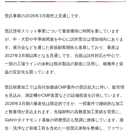
受託事業の2026年3月期売上見通しです。
受託塗布スリット事業について量産獲得に時間を要しています
が、中・大型や半導体関連を中心に試作受注は増加傾向にありま
す。展示会などを通じた新規顧客開拓も進展しており、量産は
2027年3月期以降となる見通しです。当面は試作対応が中心で、
一部の工場ラインの余剰は既存製品の製造に活用し、稼働率と収
益の安定化を図っています。
受託研磨加工では高付加価値CMP案件の受託拡大に伴い、販売増
を見込み、測定機やCMP装置などの設備投資を計画しています。
2026年3月期の量産化は限定的ですが、一部案件で継続的な加工
と数量増が見込まれます。先端材料の高難度加工実績を背景に、
GaNやダイヤモンド基板の研磨受託も堅調に推移しています。接
合・洗浄など前後工程を含めた一括受託体制を整備し、ファウン