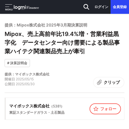
ログイン
会員登録
MENU
提供：Mipox株式会社 2025年3月期決算説明
Mipox、売上高前年比19.4%増・営業利益黒
字化 データセンター向け需要による製品事
業ハイテク関連製品売上が牽引
#
決算説明会
提供：マイポックス株式会社
開催日
2025/05/15
クリップ
公開日
2025/05/30
マイポックス株式会社
（
5381
）
フォロー
東証スタンダード
ガラス・土石製品