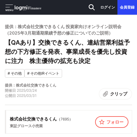
ログイン
会員登録
MENU
提供：株式会社交換できるくん 投資家向けオンライン説明会
（2025年3月期通期業績予想の修正についてのご説明）
【QAあり】交換できるくん、連結営業利益予
想の下方修正を発表、事業成長を優先し投資
に注力 株主優待の拡充も決定
#
その他
#
その他IRイベント
提供：株式会社交換できるくん
開催日
2025/03/24
クリップ
公開日
2025/03/31
株式会社交換できるくん
（
7695
）
フォロー
東証グロース
小売業