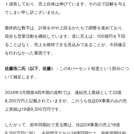
ト成長しており、売上自体は伸びています。その点で誤解を与え
てしまい申し訳ございません。
最終的な数字は、計画をやや上回るかたちで調整を進めており、
現在も営業活動を継続しています。逆に言えば、100億円を下回
ることはなく、売上を維持できる見込みであることが、今回修正
を行わなかった要因です。
佐藤浩二氏（以下、佐藤）
：この4パーセント程度という部分につ
いて補足します。
2024年3月期第4四半期の資料では、連結売上業績として22億
8,200万円と記載されていますが、このうち住設DX事業のみの売
上実績は19億9,200万円です。
したがって、前年同期比で見る際は、住設DX事業の売上19億
9,200万円に対し、今回想定どおり24億円弱だと、前年同期比約