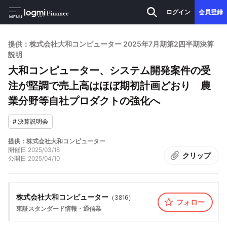
ログイン
会員登録
MENU
提供：株式会社大和コンピューター 2025年7月期第2四半期決算
説明
大和コンピューター、システム開発案件の受
注が堅調で売上高はほぼ期初計画どおり 農
業分野等自社プロダクトの強化へ
#
決算説明会
提供：株式会社大和コンピューター
開催日
2025/03/18
クリップ
公開日
2025/04/10
株式会社大和コンピューター
（
3816
）
フォロー
東証スタンダード
情報・通信業