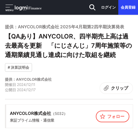
ログイン
会員登録
MENU
提供：ANYCOLOR株式会社 2025年4月期第2四半期決算発表
【QAあり】ANYCOLOR、四半期売上高は過
去最高を更新 「にじさんじ」7周年施策等の
通期業績見通し達成に向けた取組を継続
#
決算説明会
提供：ANYCOLOR株式会社
開催日
2024/12/11
クリップ
公開日
2024/12/17
ANYCOLOR株式会社
（
5032
）
フォロー
東証プライム
情報・通信業