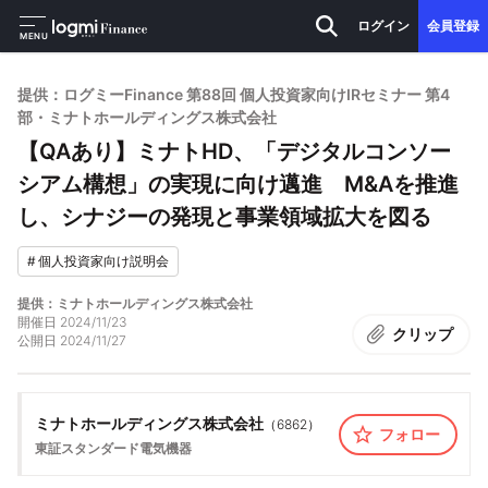
ログイン
会員登録
MENU
提供：ログミーFinance 第88回 個人投資家向けIRセミナー 第4
部・ミナトホールディングス株式会社
【QAあり】ミナトHD、「デジタルコンソー
シアム構想」の実現に向け邁進 M&Aを推進
し、シナジーの発現と事業領域拡大を図る
#
個人投資家向け説明会
提供：ミナトホールディングス株式会社
開催日
2024/11/23
クリップ
公開日
2024/11/27
ミナトホールディングス株式会社
（
6862
）
フォロー
東証スタンダード
電気機器