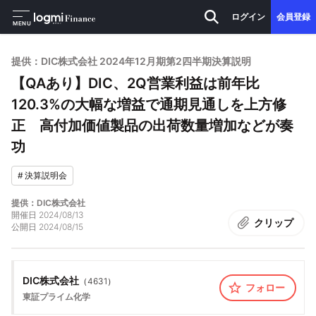
ログイン
会員登録
MENU
提供：DIC株式会社 2024年12月期第2四半期決算説明
【QAあり】DIC、2Q営業利益は前年比
120.3%の大幅な増益で通期見通しを上方修
正 高付加価値製品の出荷数量増加などが奏
功
#
決算説明会
提供：DIC株式会社
開催日
2024/08/13
クリップ
公開日
2024/08/15
DIC株式会社
（
4631
）
フォロー
東証プライム
化学