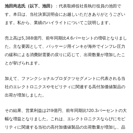
池田尚志氏（以下、池田）
：代表取締役社長執行役員の池田で
す。本日は、当社決算説明会にお越しいただきありがとうござい
ます。私から、業績のハイライトについてご説明します。
売上高は5,388億円、前年同期比4.6パーセントの増収となりまし
た。主な要因として、パッケージ用インキが海外でインフレ圧力
の緩和による消費財需要の戻りに応じて、出荷数量が増加したこ
とが挙げられます。
加えて、ファンクショナルプロダクツセグメントに代表される当
社のエレクトロニクスやモビリティに関連する高付加価値製品の
出荷が増加しました。
その結果、営業利益は219億円、前年同期比120.3パーセントの大
幅な増益となりました。これは、エレクトロニクスならびにモビ
リティに関連する当社の高付加価値製品の出荷数量が増加し、品