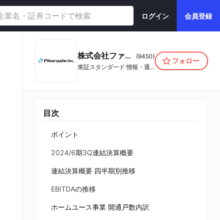
ログイン
会員登録
株式会社ファイバーゲート
(
9450
)
フォロー
東証スタンダード
情報・通信業
目次
ポイント
2024/6期3Q連結決算概要
連結決算概要 四半期別推移
EBITDAの推移
ホームユース事業 開通戸数内訳