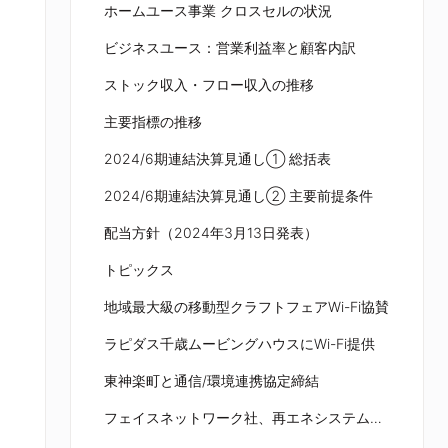
ホームユース事業 クロスセルの状況
ビジネスユース：営業利益率と顧客内訳
ストック収入・フロー収入の推移
主要指標の推移
2024/6期連結決算見通し① 総括表
2024/6期連結決算見通し② 主要前提条件
配当方針（2024年3月13日発表）
トピックス
地域最大級の移動型クラフトフェアWi-Fi協賛
ラピダス千歳ムービングハウスにWi-Fi提供
東神楽町と通信/環境連携協定締結
フェイスネットワーク社、再エネシステム導入