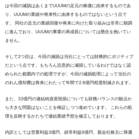
は今回の減損はあくまでUUUMの足元の株価に由来するものであ
り、UUUMの業績や将来性に由来するものではないという点で
す。 同社の足元の業績回復や将来に向けた取り組みは非常に順調
に進んでおり、UUUMの事業の再成長については懸念を抱いてい
ません。
そして2つ目は、今回の減損は当社にとっては財務的にポジティブ
だという点です。もちろん恣意的に減損しているわけではなく認
められた範囲内での処理ですが、今回の減損処理によって当社の
のれん償却費は将来にわたって年間で2.6億円程度削減されます。
また、32億円の連結純資産毀損についても財務バランスの観点か
ら大きな問題はないことを検証しつつ進めています。 これらの処
理を反映するかたちで連結業績予想を修正しております。
内訳としては営業利益3億円、経常利益9億円、親会社株主に帰属