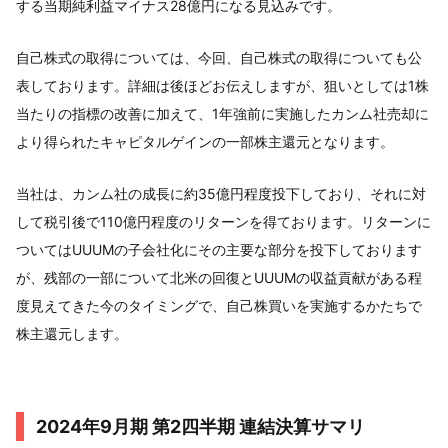
する当期純利益マイナス28億円になる見込みです。
自己株式の取得については、今回、自己株式の取得についても公
表しております。詳細は後ほどお伝えしますが、狙いとしては1株
当たりの指標の改善に加えて、1年強前に実施したカンム社売却に
より得られたキャピタルゲインの一部株主還元となります。
当社は、カンム社の成長に約35億円程度投下しており、それに対
して税引後で110億円程度のリターンを得ております。リターンに
ついてはUUUMの子会社化にその主要な部分を投下しております
が、残部の一部について北米の回復とUUUMの収益貢献がある程
度見えてきた今のタイミングで、自己株買いを実施するかたちで
株主還元します。
2024年9月期 第2四半期 連結決算サマリ