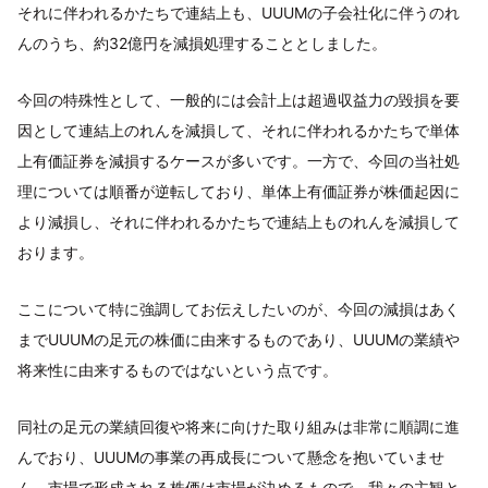
それに伴われるかたちで連結上も、UUUMの子会社化に伴うのれ
んのうち、約32億円を減損処理することとしました。
今回の特殊性として、一般的には会計上は超過収益力の毀損を要
因として連結上のれんを減損して、それに伴われるかたちで単体
上有価証券を減損するケースが多いです。一方で、今回の当社処
理については順番が逆転しており、単体上有価証券が株価起因に
より減損し、それに伴われるかたちで連結上ものれんを減損して
おります。
ここについて特に強調してお伝えしたいのが、今回の減損はあく
までUUUMの足元の株価に由来するものであり、UUUMの業績や
将来性に由来するものではないという点です。
同社の足元の業績回復や将来に向けた取り組みは非常に順調に進
んでおり、UUUMの事業の再成長について懸念を抱いていませ
ん。市場で形成される株価は市場が決めるもので、我々の主観と