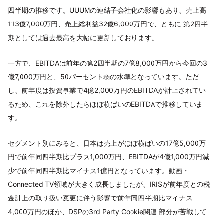
四半期の推移です。UUUMの連結子会社化の影響もあり、売上高
113億7,000万円、売上総利益32億6,000万円で、ともに 第2四半
期としては過去最高を大幅に更新しております。
一方で、EBITDAは前年の第2四半期の7億8,000万円から今回の3
億7,000万円と、50パーセント弱の水準となっています。ただ
し、前年度は投資事業で4億2,000万円のEBITDAが計上されてい
るため、これを除外したらほぼ横ばいのEBITDAで推移していま
す。
セグメント別にみると、日本は売上がほぼ横ばいの17億5,000万
円で前年同四半期比プラス1,000万円、EBITDAが4億1,000万円減
少で前年同四半期比マイナス1億円となっています。動画・
Connected TV領域が大きく成長しましたが、IRISが前年度との税
金計上の取り扱い変更に伴う影響で前年同四半期比マイナス
4,000万円のほか、DSPの3rd Party Cookie関連 部分が苦戦して