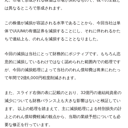
は異なるところで形成されます。
この株価が減損が容認される水準であることから、今回当社は単
体でUUUMの有価証券を減損することにし、それに伴われるかた
ちで連結上も、のれんを減損することとなりました。
今回の減損は当社にとって財務的にポジティブです。もちろん恣
意的に減損しているわけではなく認められた範囲内での処理です
が、今回の減損処理によって当社ののれん償却費は将来にわたっ
て年間で2億6,000円程度削減されます。
また、スライド右側の表に記載のとおり、32億円の連結純資産の
減少についても財務バランス上も大きな影響はないと検証してい
ます。 以上の処理を踏まえて、主に減損処理による特別損失の計
上とのれん償却費軽減の観点から、当期の業績予想についても必
要な修正を行っています。