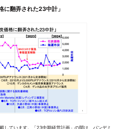
格に翻弄された23中計」
載しています。「23中期経営計画」の間は、パンデミ