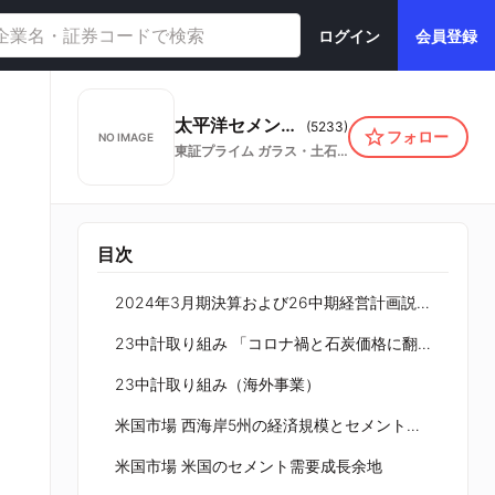
ログイン
会員登録
太平洋セメント株式会社
(
5233
)
フォロー
NO IMAGE
東証プライム
ガラス・土石製品
目次
2024年3月期決算および26中期経営計画説明会
23中計取り組み 「コロナ禍と石炭価格に翻弄された23中計」
23中計取り組み（海外事業）
米国市場 西海岸5州の経済規模とセメント需要
米国市場 米国のセメント需要成長余地