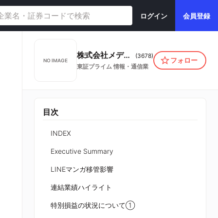
ログイン
会員登録
株式会社メディアドゥ
(
3678
)
フォロー
NO IMAGE
東証プライム
情報・通信業
目次
INDEX
Executive Summary
LINEマンガ移管影響
連結業績ハイライト
特別損益の状況について①