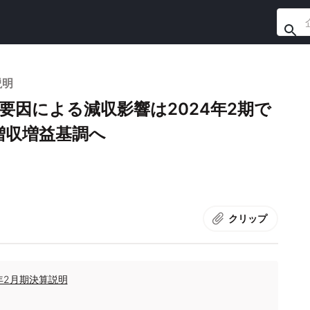
説明
要因による減収影響は2024年2期で
増収増益基調へ
クリップ
年2月期決算説明