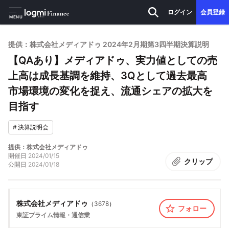
ログイン
会員登録
MENU
提供：株式会社メディアドゥ 2024年2月期第3四半期決算説明
【QAあり】メディアドゥ、実力値としての売
上高は成長基調を維持、3Qとして過去最高
市場環境の変化を捉え、流通シェアの拡大を
目指す
#
決算説明会
提供：株式会社メディアドゥ
開催日
2024/01/15
クリップ
公開日
2024/01/18
株式会社メディアドゥ
（
3678
）
フォロー
東証プライム
情報・通信業