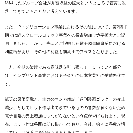
M&Aしたグループ会社が月額収益の拡大というところで着実に改
善してきていることだと考えています。
また、IP・ソリューション事業におけるその他について、第2四半
期では縦スクロールコミック事業への投資増加で赤字拡大とご説
明しました。しかし、先ほどご説明した電子図書館事業における
利益増があり、その他の利益も前期比でプラスとなりました。
一方、今期の業績である意味足を引っ張ってしまっている部分
は、インプリント事業における子会社の日本文芸社の業績悪化で
す。
紙等の原価高騰と、主力のマンガ雑誌「週刊漫画ゴラク」の売上
減少、そしてヒット作は出てきているものの巻数が多くないため
電子書籍の売上増加につながらないという点が挙げられます。現
在、ヒット作は谷間に差し掛かっており、今後、徐々に巻数が増
えていけば改善する部分もあると考えています。