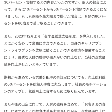
30パーセント負担するとの内容だったのですが、個人の都合によ
って、さらに10パーセントから50パーセント増額できるようにな
りました。もしも保険を最大限まで掛けた場合は、月額の80パー
セントを60歳まで受け取ることができます。
また、2023年12月より「奨学金返還支援制度」を導入しました。
とにかく安心して業務に専念できること、自身のキャリアプラ
ン・ライフプランを柔軟に描くことができる環境を整備すること
により、優秀な人財の獲得や働きがいの向上など、当社の企業価
値を向上させたいと考えています。
期初から進めている労働分配率の再設定についても、売上総利益
の50パーセントを総額人件費に充当します。社員のモチベーショ
ンのアップと、収益向上に資するために取り組んでいます。
また今後の出店に向けて、人財の獲得を含めて、「お客さまの喜
び」に資するような教育体系を充実させながら、企業価値向上に