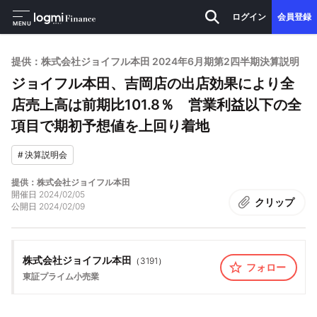
ログイン
会員登録
MENU
提供：株式会社ジョイフル本田 2024年6月期第2四半期決算説明
ジョイフル本田、吉岡店の出店効果により全
店売上高は前期比101.8％ 営業利益以下の全
項目で期初予想値を上回り着地
#
決算説明会
提供：株式会社ジョイフル本田
開催日
2024/02/05
クリップ
公開日
2024/02/09
株式会社ジョイフル本田
（
3191
）
フォロー
東証プライム
小売業