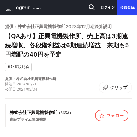
ログイン
会員登録
MENU
提供：株式会社正興電機製作所 2023年12月期決算説明
【QAあり】正興電機製作所、売上高は3期連
続増収、各段階利益は6期連続増益 来期も5
円増配の40円を予定
#
決算説明会
提供：株式会社正興電機製作所
開催日
2024/02/21
クリップ
公開日
2024/03/04
株式会社正興電機製作所
（
6653
）
フォロー
東証プライム
電気機器