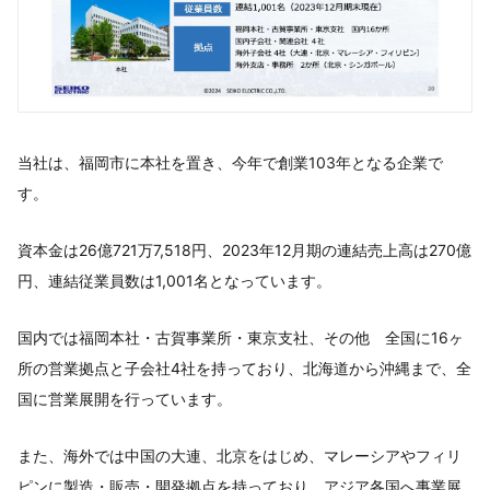
当社は、福岡市に本社を置き、今年で創業103年となる企業で
す。
資本金は26億721万7,518円、2023年12月期の連結売上高は270億
円、連結従業員数は1,001名となっています。
国内では福岡本社・古賀事業所・東京支社、その他 全国に16ヶ
所の営業拠点と子会社4社を持っており、北海道から沖縄まで、全
国に営業展開を行っています。
また、海外では中国の大連、北京をはじめ、マレーシアやフィリ
ピンに製造・販売・開発拠点を持っており、アジア各国へ事業展