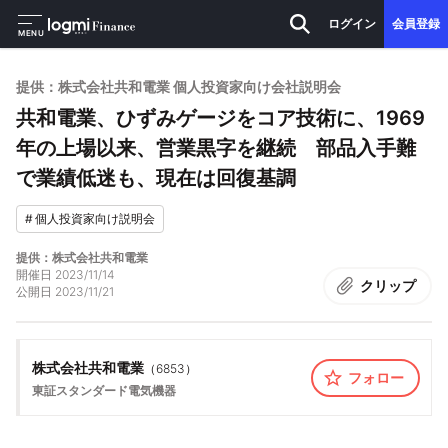
ログイン
会員登録
MENU
提供：株式会社共和電業 個人投資家向け会社説明会
共和電業、ひずみゲージをコア技術に、1969
年の上場以来、営業黒字を継続 部品入手難
で業績低迷も、現在は回復基調
#
個人投資家向け説明会
提供：株式会社共和電業
開催日
2023/11/14
クリップ
公開日
2023/11/21
株式会社共和電業
（
6853
）
フォロー
東証スタンダード
電気機器