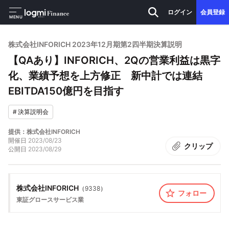
ログイン
会員登録
MENU
株式会社INFORICH 2023年12月期第2四半期決算説明
【QAあり】INFORICH、2Qの営業利益は黒字
化、業績予想を上方修正 新中計では連結
EBITDA150億円を目指す
#
決算説明会
提供：株式会社INFORICH
開催日
2023/08/23
クリップ
公開日
2023/08/29
株式会社INFORICH
（
9338
）
フォロー
東証グロース
サービス業