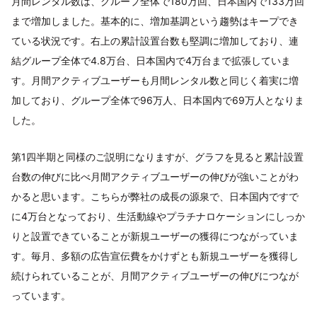
月間レンタル数は、グループ全体で180万回、日本国内で133万回
まで増加しました。基本的に、増加基調という趨勢はキープでき
ている状況です。右上の累計設置台数も堅調に増加しており、連
結グループ全体で4.8万台、日本国内で4万台まで拡張していま
す。月間アクティブユーザーも月間レンタル数と同じく着実に増
加しており、グループ全体で96万人、日本国内で69万人となりま
した。
第1四半期と同様のご説明になりますが、グラフを見ると累計設置
台数の伸びに比べ月間アクティブユーザーの伸びが強いことがわ
かると思います。こちらが弊社の成長の源泉で、日本国内ですで
に4万台となっており、生活動線やプラチナロケーションにしっか
りと設置できていることが新規ユーザーの獲得につながっていま
す。毎月、多額の広告宣伝費をかけずとも新規ユーザーを獲得し
続けられていることが、月間アクティブユーザーの伸びにつなが
っています。