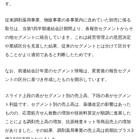
す。
従来調剤薬局事業、物販事業の各事業内に含めていた卸売に係る
取引は、当第1四半期連結会計期間より、各報告セグメントからそ
の他セグメントに統合しています。これは経営管理上の意思決定
や業績区分を見直した結果、従来のセグメントとは分けて区分す
ることがより適切であると判断したためです。
なお、前連結会計年度のセグメント情報は、変更後の報告セグメ
ントの区分に基づき作成したものを開示しています。
スライド上段の表がセグメント別の売上高、下段の表がセグメン
ト利益です。セグメント別の売上高は、薬価改定の影響はあった
ものの、応需処方せん枚数の増加や技術料算定が順調に進展した
ことによる調剤売上高の増加、抗原検査キット等商品売上の増加
がありました。その結果、調剤薬局事業の売上高は前期比プラス3
億2,500万円となりました。