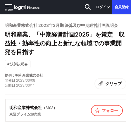
ログイン
会員登録
MENU
明和産業株式会社 2023年3月期 決算及び中期経営計画説明会
明和産業、「中期経営計画2025」を策定 収
益性・効率性の向上と新たな領域での事業開
発を目指す
#
決算説明会
提供：明和産業株式会社
開催日
2023/06/08
クリップ
公開日
2023/06/14
明和産業株式会社
（
8103
）
フォロー
東証プライム
卸売業