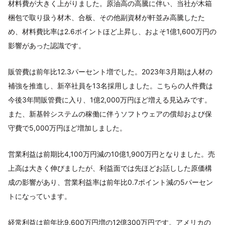
材料費が大きく上がりました。原油高の高騰に伴い、当社が木箱
梱包で取り扱う材木、合板、その他副資材が軒並み高騰したた
め、材料費比率は2.6ポイントほど上昇し、およそ1億1,600万円の
影響があった認識です。
販管費は前年比12.3パーセント増でした。2023年3月期は人材の
補強を推進し、新卒社員を13名採用しました。こちらの人件費は
今後3年間販管費に入り、1億2,000万円ほど増える見込みです。
また、新基幹システムの稼働に伴うソフトウェアの償却および保
守費で5,000万円ほど増加しました。
営業利益は前期比4,100万円減の10億1,900万円となりました。売
上高は大きく伸びましたが、利益面では先ほどお話しした原価構
成の影響があり、営業利益率は前年比0.7ポイント減の5パーセン
トになっています。
経常利益は前年比9,600万円増の12億300万円です。アメリカの