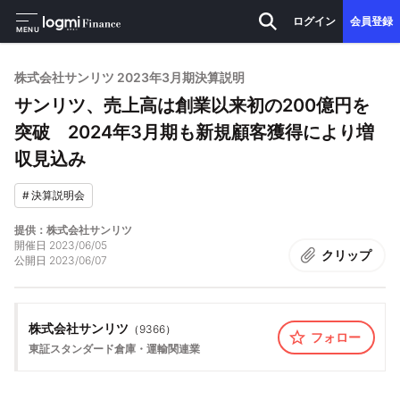
ログイン
会員登録
MENU
株式会社サンリツ 2023年3月期決算説明
サンリツ、売上高は創業以来初の200億円を
突破 2024年3月期も新規顧客獲得により増
収見込み
#
決算説明会
提供：株式会社サンリツ
開催日
2023/06/05
クリップ
公開日
2023/06/07
株式会社サンリツ
（
9366
）
フォロー
東証スタンダード
倉庫・運輸関連業