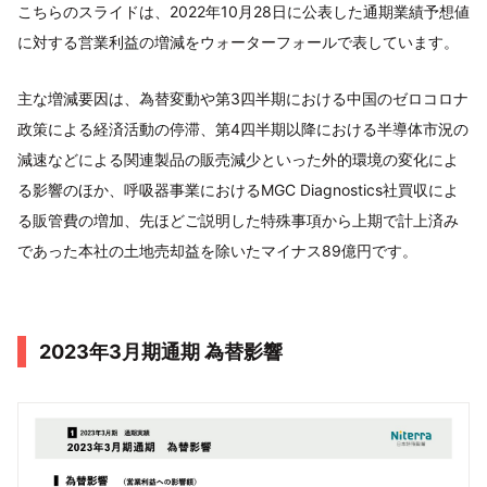
こちらのスライドは、2022年10月28日に公表した通期業績予想値
に対する営業利益の増減をウォーターフォールで表しています。
主な増減要因は、為替変動や第3四半期における中国のゼロコロナ
政策による経済活動の停滞、第4四半期以降における半導体市況の
減速などによる関連製品の販売減少といった外的環境の変化によ
る影響のほか、呼吸器事業におけるMGC Diagnostics社買収によ
る販管費の増加、先ほどご説明した特殊事項から上期で計上済み
であった本社の土地売却益を除いたマイナス89億円です。
2023年3月期通期 為替影響