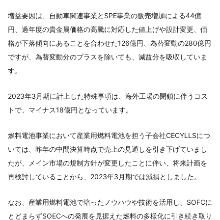
増益要因は、自動車関連事業とSPE事業の販売増加による44億
円、過年度の貴金属価格の高騰に対応した値上げや設計変更、価
格が下落傾向にあることを合わせた126億円、為替変動の280億円
ですが、為替変動分のプラスを除いても、減益分を吸収していま
す。
2023年3月期に計上した特殊事項は、海外工場の閉鎖に伴うコス
トで、マイナス18億円となっています。
燃料電池事業において産業用燃料電池を担う子会社CECYLLSにつ
いては、昨年の中間決算時点で売上の見通しを引き下げていまし
たが、メイン市場の規制方針が変更したことに伴い、将来計画を
再検討していることから、2023年3月期では減損としました。
なお、産業用燃料電池で培ったノウハウや技術を活用し、SOFCに
とどまらずSOECへの発展を見据えた燃料の多様化に引き続き取り