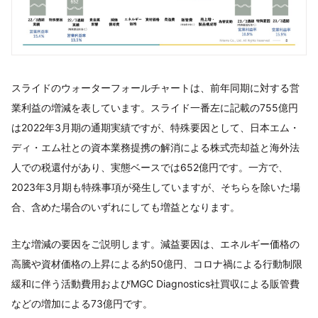
スライドのウォーターフォールチャートは、前年同期に対する営
業利益の増減を表しています。スライド一番左に記載の755億円
は2022年3月期の通期実績ですが、特殊要因として、日本エム・
ディ・エム社との資本業務提携の解消による株式売却益と海外法
人での税還付があり、実態ベースでは652億円です。一方で、
2023年3月期も特殊事項が発生していますが、そちらを除いた場
合、含めた場合のいずれにしても増益となります。
主な増減の要因をご説明します。減益要因は、エネルギー価格の
高騰や資材価格の上昇による約50億円、コロナ禍による行動制限
緩和に伴う活動費用およびMGC Diagnostics社買収による販管費
などの増加による73億円です。