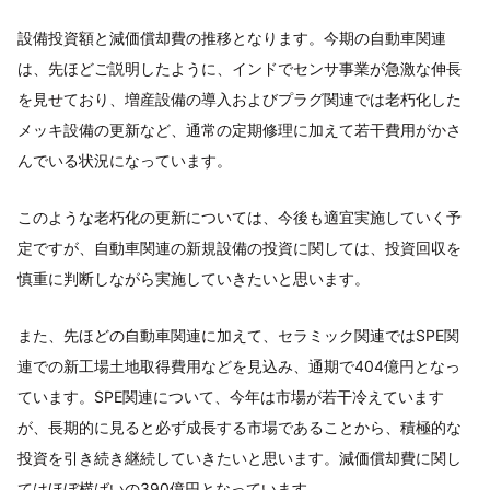
設備投資額と減価償却費の推移となります。今期の自動車関連
は、先ほどご説明したように、インドでセンサ事業が急激な伸長
を見せており、増産設備の導入およびプラグ関連では老朽化した
メッキ設備の更新など、通常の定期修理に加えて若干費用がかさ
んでいる状況になっています。
このような老朽化の更新については、今後も適宜実施していく予
定ですが、自動車関連の新規設備の投資に関しては、投資回収を
慎重に判断しながら実施していきたいと思います。
また、先ほどの自動車関連に加えて、セラミック関連ではSPE関
連での新工場土地取得費用などを見込み、通期で404億円となっ
ています。SPE関連について、今年は市場が若干冷えています
が、長期的に見ると必ず成長する市場であることから、積極的な
投資を引き続き継続していきたいと思います。減価償却費に関し
てはほぼ横ばいの390億円となっています。