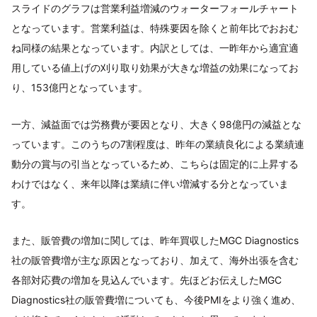
スライドのグラフは営業利益増減のウォーターフォールチャート
となっています。営業利益は、特殊要因を除くと前年比でおおむ
ね同様の結果となっています。内訳としては、一昨年から適宜適
用している値上げの刈り取り効果が大きな増益の効果になってお
り、153億円となっています。
一方、減益面では労務費が要因となり、大きく98億円の減益とな
っています。このうちの7割程度は、昨年の業績良化による業績連
動分の賞与の引当となっているため、こちらは固定的に上昇する
わけではなく、来年以降は業績に伴い増減する分となっていま
す。
また、販管費の増加に関しては、昨年買収したMGC Diagnostics
社の販管費増が主な原因となっており、加えて、海外出張を含む
各部対応費の増加を見込んでいます。先ほどお伝えしたMGC
Diagnostics社の販管費増についても、今後PMIをより強く進め、