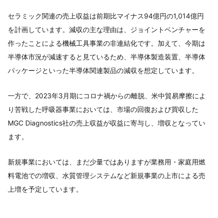
セラミック関連の売上収益は前期比マイナス94億円の1,014億円
を計画しています。減収の主な理由は、ジョイントベンチャーを
作ったことによる機械工具事業の非連結化です。加えて、今期は
半導体市況が減速すると見ているため、半導体製造装置、半導体
パッケージといった半導体関連製品の減収を想定しています。
一方で、2023年3月期にコロナ禍からの離脱、米中貿易摩擦によ
り苦戦した呼吸器事業においては、市場の回復および買収した
MGC Diagnostics社の売上収益が収益に寄与し、増収となってい
ます。
新規事業においては、まだ少量ではありますが業務用・家庭用燃
料電池での増収、水質管理システムなど新規事業の上市による売
上増を予定しています。