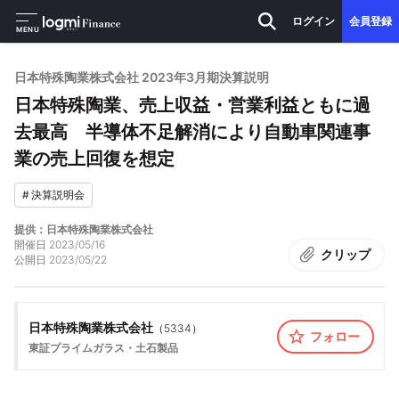
ログイン
会員登録
MENU
日本特殊陶業株式会社 2023年3月期決算説明
日本特殊陶業、売上収益・営業利益ともに過
去最高 半導体不足解消により自動車関連事
業の売上回復を想定
#
決算説明会
提供：日本特殊陶業株式会社
開催日
2023/05/16
クリップ
公開日
2023/05/22
日本特殊陶業株式会社
（
5334
）
フォロー
東証プライム
ガラス・土石製品