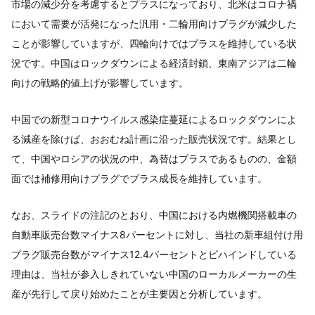
市場の減少分を考慮するとプラスになっており、北米はコロナ禍
において需要が活発になった汎用・二輪用向けプラグが減少した
ことが影響していますが、四輪向けではプラスを維持している状
況です。中国はロックダウンによる経済封鎖、東南アジアは二輪
向けの戦略的値上げが影響しています。
中国での新型コロナウイルス感染症蔓延によるロックダウンによ
る減産を除けば、おおむね計画に沿った販売状況です。結果とし
て、中国やロシアの状況の中、為替はプラスであるものの、金額
面では補修用向けプラグでプラス成長を維持しています。
なお、スライドの注記のとおり、中国における内燃機関搭載車の
自動車販売台数マイナス8パーセントに対し、当社の新車組付け用
プラグ販売台数がマイナス12.4パーセントとビハインドしている
理由は、当社が参入しきれていない中国のローカルメーカーの生
産が先行して戻り始めたことが主要因と分析しています。