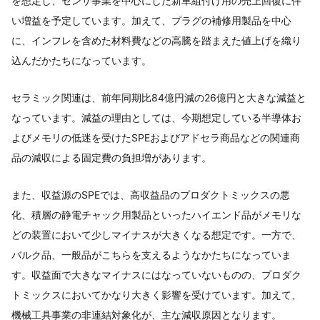
を想定し、センサ事業を中心にした新車組付け用の売上回復に伴
い増益を予定しています。加えて、プラグの補修用製品を中心
に、インフレを含めた材料費などの高騰を踏まえた値上げを織り
込んだかたちになっています。
セラミック関連は、前年同期比84億円減の26億円と大きな減益と
なっています。減益の理由としては、今期想定している半導体お
よびメモリの低迷を受けたSPEおよびアドセラ商品などの関連商
品の減収による固定費の負担増があります。
また、収益源のSPEでは、高収益品のプロダクトミックスの悪
化、積層の静電チャック用製品といったハイエンド品がメモリな
どの装置において少しマイナスが大きくなる想定です。一方で、
バルク品、一般品がこちらを支えるようなかたちになっていま
す。収益面で大きなマイナスにはなっていないものの、プロダク
トミックスにおいてかなり大きく影響を受けています。加えて、
機械工具事業の非連結対象化が、主な減収原因となります。