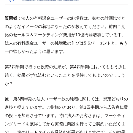
質問者
：法人の有料課金ユーザーの純増数は、御社の計画比でど
のようなイメージの着地になったのか教えてください。前四半期
比のセールス＆マーケティング費用が10億円弱増加している中、
法人の有料課金ユーザーの純増数の伸びは5.6パーセントと、もう
一声欲しかったように思います。
第3四半期で行った投資の効果が、第4四半期においてももう少し
続く、効果がずれ込むといったことを期待してもよいのでしょう
か？
原
：第3四半期の法人ユーザー数の純増に関しては、想定どおりの
進捗と捉えています。ご指摘のとおり、第3四半期から広告宣伝費
の投下を加速させています。特に法人のお客さまは、マーケティ
ングリードを獲得してから実際に商談を行ってご契約いただくま
で、一定のリードタイムを見込む必要がありますので、その効果