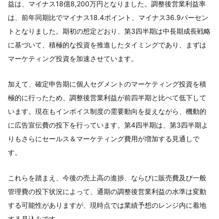
益は、マイナス18億8,200万円となりました。調整後営業利益率
は、前年同期比でマイナス18.4ポイント、マイナス36.9パーセン
トとなりました。期初の想定どおり、第3四半期は中長期成長戦略
に基づいて、積極的な投資を推進したタイミングであり、まずは
マーケティング投資を加速させています。
加えて、確定申告期に個人セグメントのマーケティング投資を積
極的に行ったため、調整後営業利益が前四半期と比べて低下して
います。現在もインボイス制度の需要動向を捉えながら、機動的
に広告宣伝費の投下を行っています。第4四半期は、第3四半期よ
りもさらにセールス＆マーケティング費用が増加する見通しで
す。
これらを踏まえ、今後の売上高の進捗、ならびに販売費及び一般
管理費の投下状況によって、通期の調整後営業利益の水準は変動
する可能性がありますが、現時点では業績予想のレンジ内に着地
する見込みです。