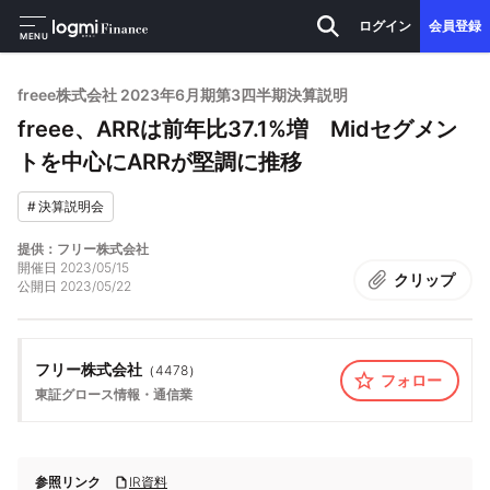
ログイン
会員登録
MENU
freee株式会社 2023年6月期第3四半期決算説明
freee、ARRは前年比37.1%増 Midセグメン
トを中心にARRが堅調に推移
#
決算説明会
提供：フリー株式会社
開催日
2023/05/15
クリップ
公開日
2023/05/22
フリー株式会社
（
4478
）
フォロー
東証グロース
情報・通信業
参照リンク
IR資料