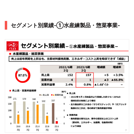
セグメント別業績‐①水産練製品・惣菜事業‐