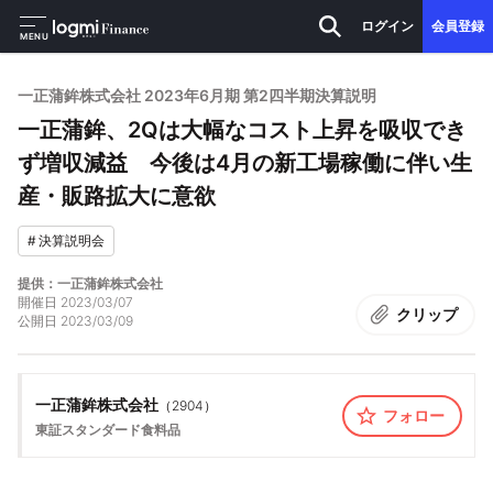
ログイン
会員登録
MENU
一正蒲鉾株式会社 2023年6月期 第2四半期決算説明
一正蒲鉾、2Qは大幅なコスト上昇を吸収でき
ず増収減益 今後は4月の新工場稼働に伴い生
産・販路拡大に意欲
#
決算説明会
提供：一正蒲鉾株式会社
開催日
2023/03/07
クリップ
公開日
2023/03/09
一正蒲鉾株式会社
（
2904
）
フォロー
東証スタンダード
食料品