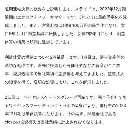
通期連結決算の概要をご説明します。スライドは、2022年12月期
通期のエグゼクティブ・サマリーです。3年ぶりに最終黒字化を達
成しました。また、営業利益は1億9,100万円の黒字化となり、実
に6年ぶりに増益基調に転換しました。新体制2年目になり、利益
体質の構築は順調に進捗しています。
利益体質の構築について2点補足します。1点目は、過去資産等の
適切な処理です。過去に投資した有価証券などの資産がここ数
年、減損処理等で当社業績に悪影響を与えてきました。監査法人
の指導を得て、適切な処理により、これを解消しました。
2点目は、ワイヤレスゲートのグループ再編です。完全子会社であ
るワイヤレスマーケティング・ラボの吸収により、進行中の2023
年12月期は単体決算になります。その結果、関連会社である
closipの投資損失は当社業績に計上されなくなります。