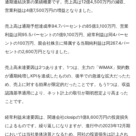
通期連結決算の業績概要です。売上高は12億4,500万円の減収、
営業利益は4億7,500万円の増益となりました。
売上高は通期予想達成率94.7パーセントの85億3,100万円、営業
利益は同95.5パーセントの1億9,100万円、経常利益は同4パーセ
ントの100万円、親会社株主に帰属する当期純利益は同267.4パー
セントの2,600万円となりました。
売上高未達要因は2つあります。1つは、主力の「WiMAX」契約数
が通期純増しKPIを達成したものの、後半での急速な拡大だったた
め、売上に対する効果が限定的だったことです。もう1つは、収益
認識基準適用により、ネット計上の取引が期初想定より高まった
ことです。
経常利益未達要因は、関連会社closipの1億8,600万円の投資損失
によるものです。繰り返しになりますが、進行中の2023年12月期
においては当社単体決算となるため、同社の投資損失は計上され