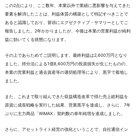
この2点により、ここ数年、本業以外で業績に悪影響を与えてきた
要素を解消したことは、利益体質の構築として特記すべきことで
あると認識しており、冒頭にエグゼクティブ・サマリーとしてご
報告しました。2年かかりましたが、今後は本業の営業利益が純利
益に効いてくる状態になります。
その上であらためてご説明します。最終利益は2,600万円となり
ました。持分法による1億8,600万円の投資損失が生じたものの、
本業の営業利益と過去資産等の適切処理等により、黒字で着地し
ました。
また、これまで取り組んできた収益構造改革で得た売上総利益を
原資に成長戦略を実行した結果、営業黒字を達成し、さらに、7年
ぶりに主力商品「WiMAX」契約数の単年純増を達成しました。
さらに、アセットライト経営の強化ということで、自社通信イン