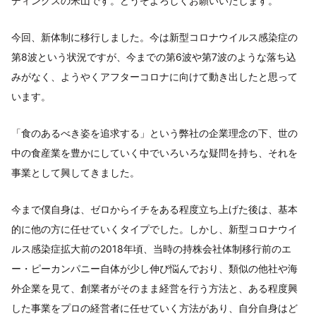
ディングスの米山です。どうぞよろしくお願いいたします。
今回、新体制に移行しました。今は新型コロナウイルス感染症の
第8波という状況ですが、今までの第6波や第7波のような落ち込
みがなく、ようやくアフターコロナに向けて動き出したと思って
います。
「食のあるべき姿を追求する」という弊社の企業理念の下、世の
中の食産業を豊かにしていく中でいろいろな疑問を持ち、それを
事業として興してきました。
今まで僕自身は、ゼロからイチをある程度立ち上げた後は、基本
的に他の方に任せていくタイプでした。しかし、新型コロナウイ
ルス感染症拡大前の2018年頃、当時の持株会社体制移行前のエ
ー・ピーカンパニー自体が少し伸び悩んでおり、類似の他社や海
外企業を見て、創業者がそのまま経営を行う方法と、ある程度興
した事業をプロの経営者に任せていく方法があり、自分自身はど