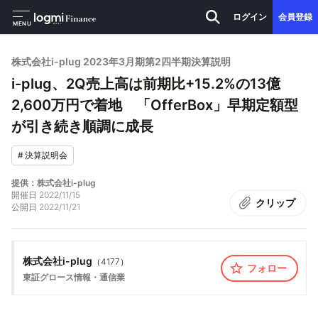
ログイン
会員登録
MENU
株式会社i-plug 2023年3月期第2四半期決算説明
i-plug、2Q売上高は前期比+15.2%の13億
2,600万円で着地 「OfferBox」早期定額型
が引き続き順調に成長
#
決算説明会
提供：株式会社i-plug
開催日
2022/11/15
クリップ
公開日
2022/11/21
株式会社i-plug
（
4177
）
フォロー
東証グロース
情報・通信業