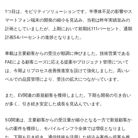
1つ目は、モビリティソリューションです。半導体不足の影響やス
マートフォン端末の開発の縮小を見込み、当初は昨年実績並みの
計画としていましたが、上期において前期比111パーセント、通期
計画54パーセントの進捗となりました。
車載は主要顧客からの受注が順調に伸びました。技術営業である
FAEによる顧客ニーズに応える提案やプロジェクト管理について
は、今期よりプロセス改善推進室を設けて強化しました。高いレ
ベルでの品質管理により、受注の拡大につながっています。
また、EV関連の新規顧客を獲得しました。下期も開発の引き合い
が多く、引き続き安定した成長を見込んでいます。
5G関連は、主要顧客からの受注量が縮小となる一方で新規顧客か
らの案件を獲得し、モバイルインフラ全体では増収となりまし
た。下期も引き続き、通信技術を活用した組込み案件へ提案を推