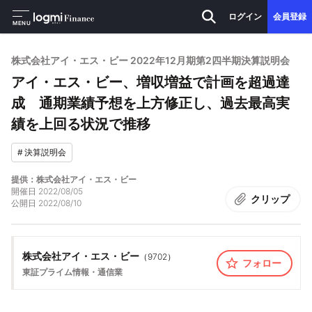
ログイン
会員登録
MENU
株式会社アイ・エス・ビー 2022年12月期第2四半期決算説明会
アイ・エス・ビー、増収増益で計画を超過達
成 通期業績予想を上方修正し、過去最高実
績を上回る状況で推移
#
決算説明会
提供：株式会社アイ・エス・ビー
開催日
2022/08/05
クリップ
公開日
2022/08/10
株式会社アイ・エス・ビー
（
9702
）
フォロー
東証プライム
情報・通信業