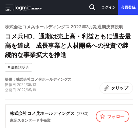
ログイン
会員登録
MENU
株式会社コメ兵ホールディングス 2022年3月期通期決算説明
コメ兵HD、通期は売上高・利益ともに過去最
高を達成 成長事業と人材開発への投資で継
続的な事業拡大を推進
#
決算説明会
提供：株式会社コメ兵ホールディングス
開催日
2022/05/13
クリップ
公開日
2022/05/19
株式会社コメ兵ホールディングス
（
2780
）
フォロー
東証スタンダード
小売業