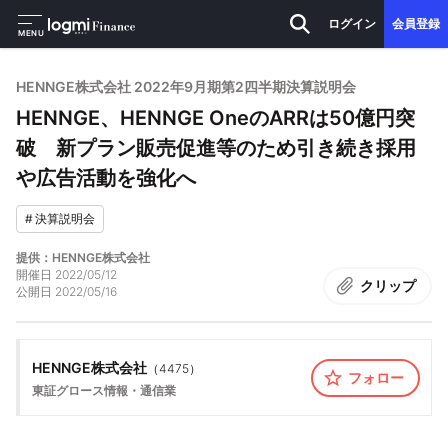
ログイン
会員登録
MENU
HENNGE株式会社 2022年9月期第2四半期決算説明会
HENNGE、HENNGE OneのARRは50億円突
破 新プラン販売促進等のため引き続き採用
や広告活動を強化へ
#
決算説明会
提供：HENNGE株式会社
開催日
2022/05/12
クリップ
公開日
2022/05/16
HENNGE株式会社
（
4475
）
フォロー
東証グロース
情報・通信業