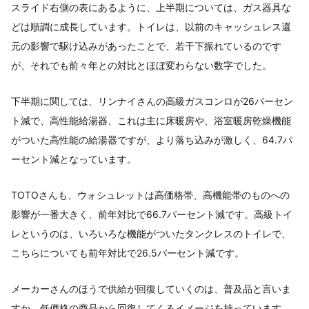
スライド右側の表にあるように、上半期については、ガス器具な
どは順調に成長しています。トイレは、以前のキャッシュレス還
元の影響で駆け込みがあったことで、若干下振れているのです
が、それでも前々年との対比とほぼ変わらない数字でした。
下半期に関しては、リンナイさんの高級ガスコンロが26パーセン
ト減で、高性能給湯器、これは主に床暖房や、浴室暖房乾燥機能
がついた高性能の給湯器ですが、より落ち込みが激しく、64.7パ
ーセント減となっています。
TOTOさんも、ウォシュレットは高価格帯、高機能帯のものへの
影響が一番大きく、前年対比で66.7パーセント減です。高級トイ
レというのは、いろいろな機能がついたタンクレスのトイレで、
こちらについても前年対比で26.5パーセント減です。
メーカーさんのほうで供給が回復していくのは、普及品と言いま
すか、低価格の商品から回復してくるイメージを持っています。