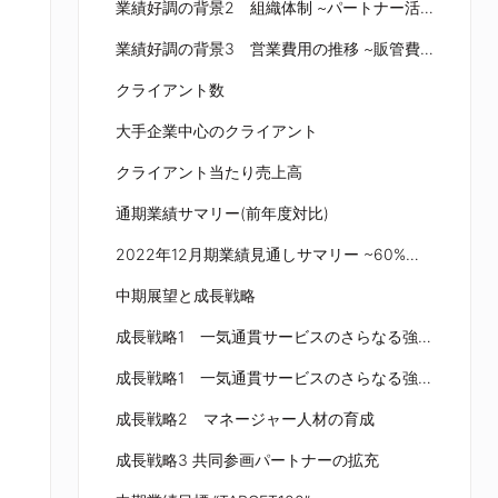
業績好調の背景2 組織体制 ~パートナー活用などにより機動的な案件受注と1人当たり売上高増加を実現~
業績好調の背景3 営業費用の推移 ~販管費の対売上高比率が低下~
クライアント数
大手企業中心のクライアント
クライアント当たり売上高
通期業績サマリー(前年度対比)
2022年12月期業績見通しサマリー ~60%増収 / 30%増益の予想~
中期展望と成長戦略
成長戦略1 一気通貫サービスのさらなる強化①
成長戦略1 一気通貫サービスのさらなる強化②
成長戦略2 マネージャー人材の育成
成長戦略3 共同参画パートナーの拡充