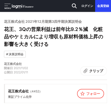
ログイン
会員登録
MENU
花王株式会社 2021年12月期第3四半期決算説明会
花王、3Qの営業利益は前年比9.2％減 化粧
品やケミカルにより増収も原材料価格上昇の
影響を大きく受ける
#
決算説明会
花王株式会社
開催日
2021/11/02
クリップ
公開日
2022/01/11
花王株式会社
（
4452
）
フォロー
東証プライム
化学