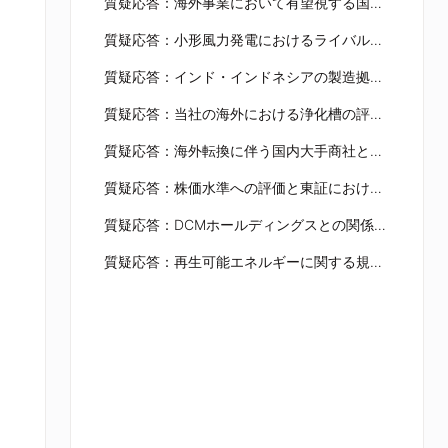
質疑応答：海外事業において有望視する国についてと将来的な売上見込みについて
質疑応答：小形風力発電におけるライバル会社についてと自社の強み・特徴について
質疑応答：インド・インドネシアの製造拠点の稼働状況についてとアフリカでの製造拠点計画について
質疑応答：当社の海外における浄化槽の評判および強みについて
質疑応答：海外転換に伴う国内大手商社との連の可能性について
質疑応答：株価水準への評価と東証における市場替えの見通しについて
質疑応答：DCMホールディングスとの関係性について
質疑応答：再生可能エネルギーに関する規制緩和の期待について