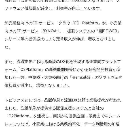
流通部門は定常収入が着実に増加し、増収増益となりました。ソ
フトウェア償却費が減少し、利益率が向上しています。
卸売業務向けのEDIサービス「クラウドEDI-Platform」や、小売業
向けのEDIサービス「BXNOAH」、棚割システムの「棚POWER」
シリーズ等の提供拡大により定常収入が伸び、増収となりまし
た。
また、流通業界における商談のDX化を実現する企業間プラットフ
ォーム「C2Platform」の新機能開発等にかかる研究開発投資が増
加した一方、中規模・大規模向けの「＠rms基幹」のソフトウェア
償却費が減少し、増益となりました。
トピックスとしては、凸版印刷と流通DX分野で業務提携が行われ
ました。凸版印刷が提供する販促支援システムと当社の
「C2Platform」を連携し、商談から営業企画・販促までをシーム
レスにつなげ、小売業における業務効率化・データ利活用の加速