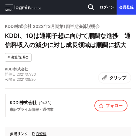
ログイン
会員登録
MENU
KDDI株式会社 2022年3月期第1四半期決算説明会
KDDI、1Qは通期予想に向けて順調な進捗 通
信料収入の減少に対し成長領域は順調に拡大
#
決算説明会
KDDI株式会社
開催日
2021/07/30
クリップ
公開日
2021/08/20
KDDI株式会社
（
9433
）
フォロー
東証プライム
情報・通信業
参照リンク
IR資料