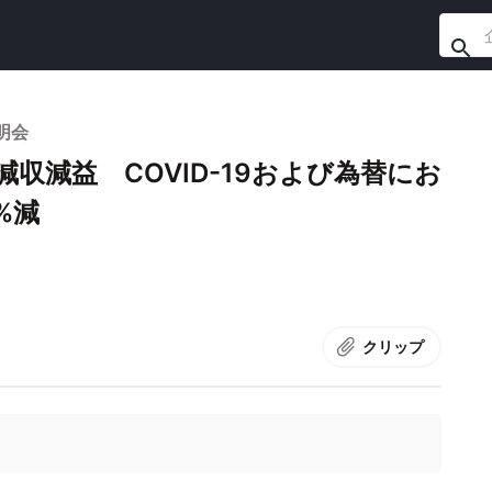
明会
収減益 COVID-19および為替にお
%減
クリップ