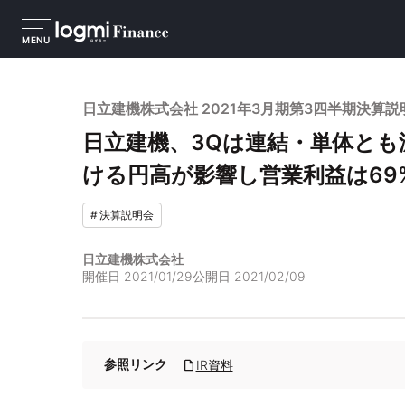
MENU
日立建機株式会社 2021年3月期第3四半期決算説
日立建機、3Qは連結・単体とも減
ける円高が影響し営業利益は69
#
決算説明会
日立建機株式会社
開催日
2021/01/29
公開日
2021/02/09
参照リンク
IR資料