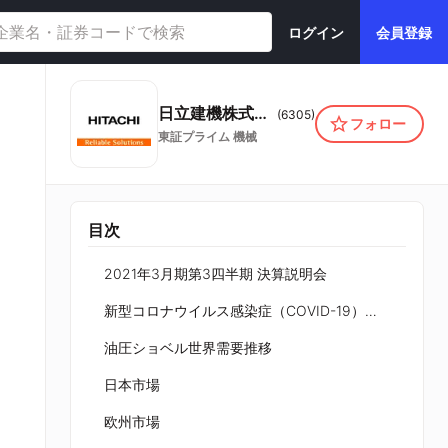
ログイン
会員登録
日立建機株式会社
(
6305
)
フォロー
東証プライム
機械
目次
2021年3月期第3四半期 決算説明会
新型コロナウイルス感染症（COVID-19）の影響について
油圧ショベル世界需要推移
日本市場
欧州市場