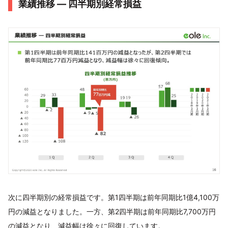
業績推移 ― 四半期別経常損益
次に四半期別の経常損益です。第1四半期は前年同期比1億4,100万
円の減益となりました。一方、第2四半期は前年同期比7,700万円
の減益となり、減益幅は徐々に回復しています。