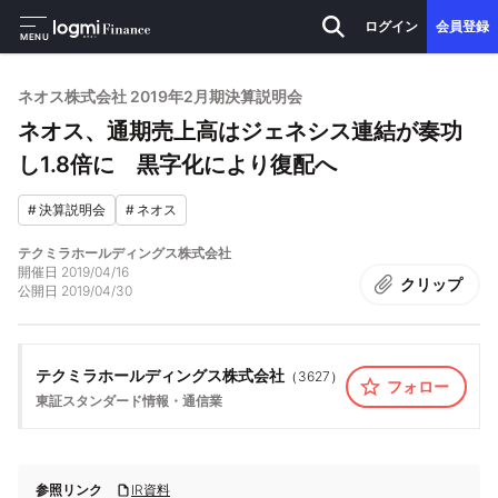
ログイン
会員登録
MENU
ネオス株式会社 2019年2月期決算説明会
ネオス、通期売上高はジェネシス連結が奏功
し1.8倍に 黒字化により復配へ
#
決算説明会
#
ネオス
テクミラホールディングス株式会社
開催日
2019/04/16
クリップ
公開日
2019/04/30
テクミラホールディングス株式会社
（
3627
）
フォロー
東証スタンダード
情報・通信業
参照リンク
IR資料