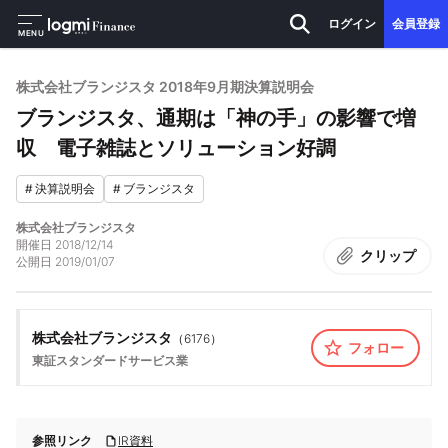
ログイン
会員登録
MENU
株式会社ブランジスタ 2018年9月期決算説明会
ブランジスタ、通期は「神の手」の影響で増
収 電子雑誌とソリューション好調
#
決算説明会
#
ブランジスタ
株式会社ブランジスタ
開催日
2018/12/14
クリップ
公開日
2019/01/07
株式会社ブランジスタ
（
6176
）
フォロー
東証スタンダード
サービス業
参照リンク
IR資料