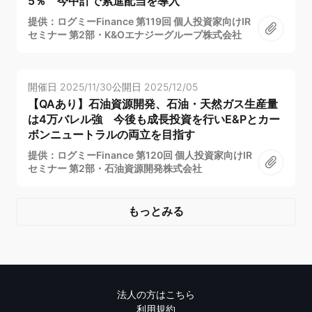
5％ 今中計で累進配当を導入
提供：ログミーFinance 第119回 個人投資家向けIR
セミナー 第2部・K&Oエナジーグループ株式会社
開催日
2025/11/30
公開日
2025/12/05
【QAあり】石油資源開発、石油・天然ガス生産量
は4万バレル強 今後も成長投資を行いE&Pとカー
ボンニュートラルの両立を目指す
提供：ログミーFinance 第120回 個人投資家向けIR
セミナー 第2部・石油資源開発株式会社
もっとみる
法人の方はこちら
利用規約