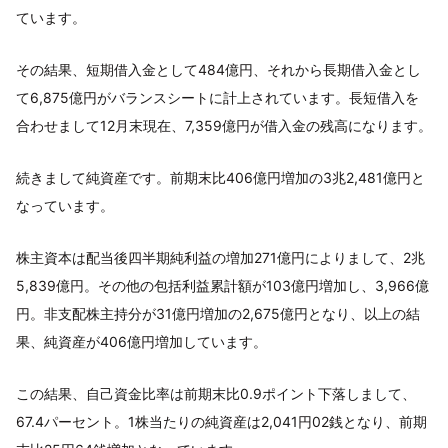
ています。
その結果、短期借入金として484億円、それから長期借入金とし
て6,875億円がバランスシートに計上されています。長短借入を
合わせまして12月末現在、7,359億円が借入金の残高になります。
続きまして純資産です。前期末比406億円増加の3兆2,481億円と
なっています。
株主資本は配当後四半期純利益の増加271億円によりまして、2兆
5,839億円。その他の包括利益累計額が103億円増加し、3,966億
円。非支配株主持分が31億円増加の2,675億円となり、以上の結
果、純資産が406億円増加しています。
この結果、自己資金比率は前期末比0.9ポイント下落しまして、
67.4パーセント。1株当たりの純資産は2,041円02銭となり、前期