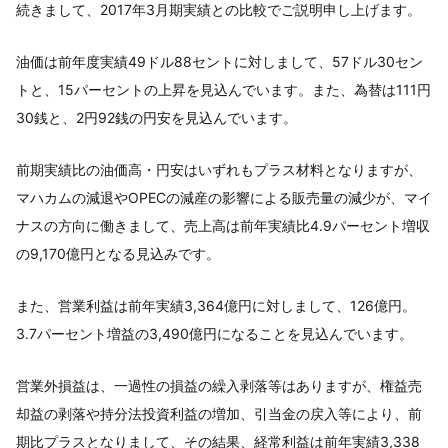
続きまして、2017年3月期実績との比較でご説明申し上げます。
油価は前年度実績49ドル88セントに対しまして、57ドル30セン
トと、15パーセントの上昇を見込んでいます。また、為替は111円
30銭と、2円92銭の円安を見込んでいます。
前期実績比の油価高・円安はいずれもプラス材料となりますが、
マハカムの減退やOPECの減産の影響による販売量の減少が、マイ
ナスの方向に働きまして、売上高は前年実績比4.9パーセント増収
の9,170億円となる見込みです。
また、営業利益は前年実績3,364億円に対しまして、126億円。
3.7パーセント増益の3,490億円になることを見込んでいます。
営業外損益は、一過性の損益の繰入剥落等はありますが、権益売
却益の剥落や持分法投資利益の増加、引当金の戻入等により、前
期比プラスとなりまして、その結果、経常利益は前年実績3,338