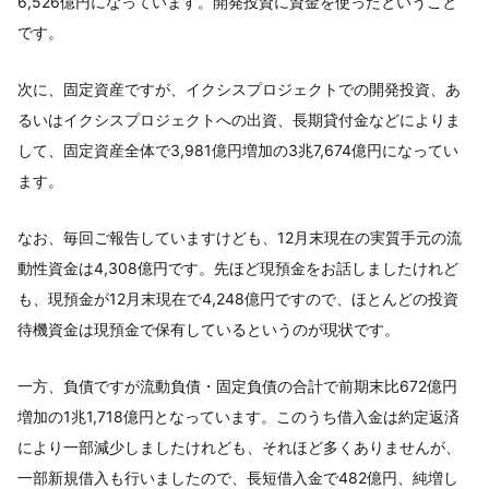
6,526億円になっています。開発投資に資金を使ったということ
です。
次に、固定資産ですが、イクシスプロジェクトでの開発投資、あ
るいはイクシスプロジェクトへの出資、長期貸付金などによりま
して、固定資産全体で3,981億円増加の3兆7,674億円になってい
ます。
なお、毎回ご報告していますけども、12月末現在の実質手元の流
動性資金は4,308億円です。先ほど現預金をお話しましたけれど
も、現預金が12月末現在で4,248億円ですので、ほとんどの投資
待機資金は現預金で保有しているというのが現状です。
一方、負債ですが流動負債・固定負債の合計で前期末比672億円
増加の1兆1,718億円となっています。このうち借入金は約定返済
により一部減少しましたけれども、それほど多くありませんが、
一部新規借入も行いましたので、長短借入金で482億円、純増し