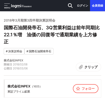
ログイン
会員登録
MENU
2018年3月期第3四半期決算説明会
国際石油開発帝石、3Q営業利益は前年同期比
22.1％増 油価の回復等で通期業績を上方修
正
#
決算説明会
#
国際石油開発帝石
株式会社INPEX
開催日
2018/02/08
クリップ
公開日
2018/03/06
株式会社INPEX
（
1605
）
フォロー
東証プライム
鉱業