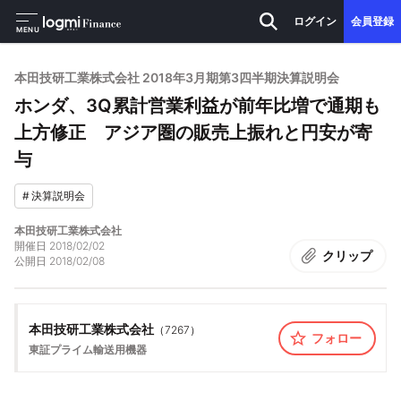
ログイン
会員登録
MENU
本田技研工業株式会社 2018年3月期第3四半期決算説明会
ホンダ、3Q累計営業利益が前年比増で通期も
上方修正 アジア圏の販売上振れと円安が寄
与
#
決算説明会
本田技研工業株式会社
開催日
2018/02/02
クリップ
公開日
2018/02/08
本田技研工業株式会社
（
7267
）
フォロー
東証プライム
輸送用機器